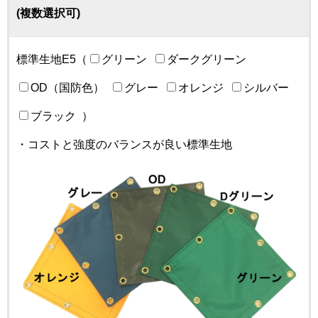
(複数選択可)
標準生地E5（
グリーン
ダークグリーン
OD（国防色）
グレー
オレンジ
シルバー
ブラック
）
・コストと強度のバランスが良い標準生地