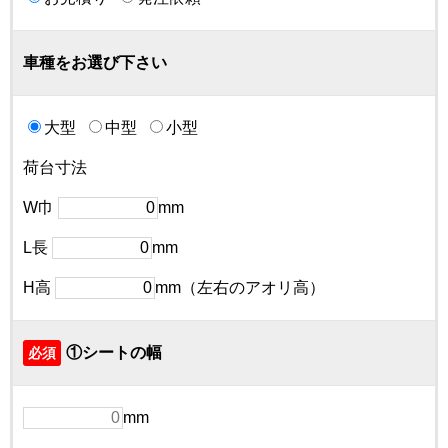
車種をお選び下さい
大型
中型
小型
荷台寸法
W巾
mm
L長
mm
H高
mm（左右のアオリ高）
①シートの幅
必須
mm