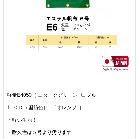
軽量E4050（
ダークグリーン
ブルー
ＯＤ（国防色）
オレンジ
）
・軽い生地！
・耐久性は５号より劣ります