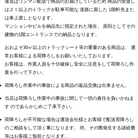
運送はワンマン配送で商品のお届けしているため 商品の受渡し
は２ｔ以上のトラックが駐車可能な 道路に面した 1階軒先また
は車上渡しとなります。
マンションやビルを納品先に指定された場合、 原則としてその
建物の1階エントランスでの納品となります。
おおよそ30㎡以上のトラックシート等の重量のある商品は、 通
常お客様による荷降ろしをお願いいたしております。
お客様は、作業人員を十分確保し安全に注意をして荷降ろし作
業を行って下さい。
荷降ろし作業中の事故による商品の返品交換は出来ません。
当店は荷降ろし作業中の事故に関して一切の責任を負いかねま
す のであらかじめご了承下さい。
荷降ろしが不可能な場合は運送会社様とお客様で配送荷降ろし
のご相談をして頂く事になります。 尚、その際発生する諸経費
等はお客様ご負担となります。