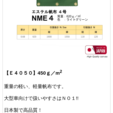
2
【Ｅ４０５０】450ｇ／m
重量の軽い、軽量帆布です。
大型車向けで扱いやすさはＮＯ１!!
日本製で高品質！