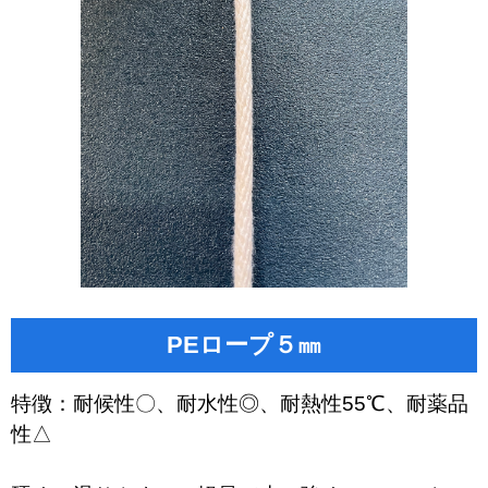
PEロープ５㎜
特徴：耐候性〇、耐水性◎、耐熱性55℃、耐薬品
性△